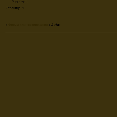
Форум пуст.
Страница:
1
»
Форум для тестирования
»
Эсбат